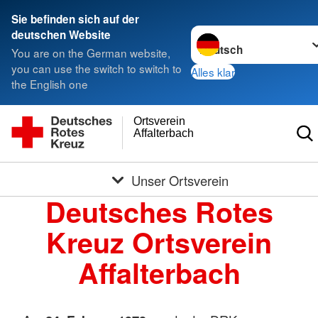
Sie befinden sich auf der
Sprache wechseln zu
deutschen Website
You are on the German website,
you can use the switch to switch to
Alles klar
the English one
Ortsverein
Affalterbach
Unser Ortsverein
Deutsches Rotes
Kreuz Ortsverein
Affalterbach