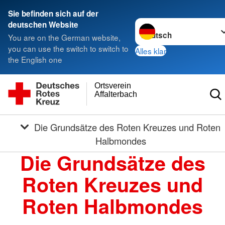
Sie befinden sich auf der
Sprache wechseln zu
deutschen Website
You are on the German website,
you can use the switch to switch to
Alles klar
the English one
Ortsverein
Affalterbach
Die Grundsätze des Roten Kreuzes und Roten
Halbmondes
Die Grundsätze des
Roten Kreuzes und
Roten Halbmondes